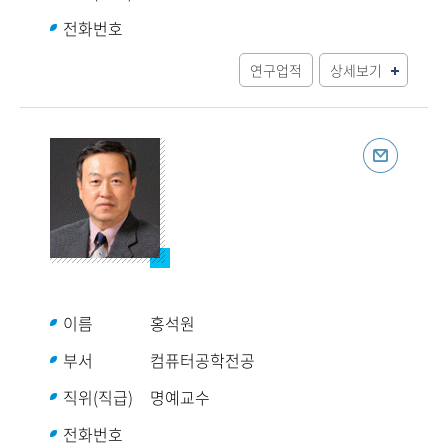
전화번호
연구업적
상세보기
이름
홍석원
부서
컴퓨터공학전공
직위(직급)
명예교수
전화번호