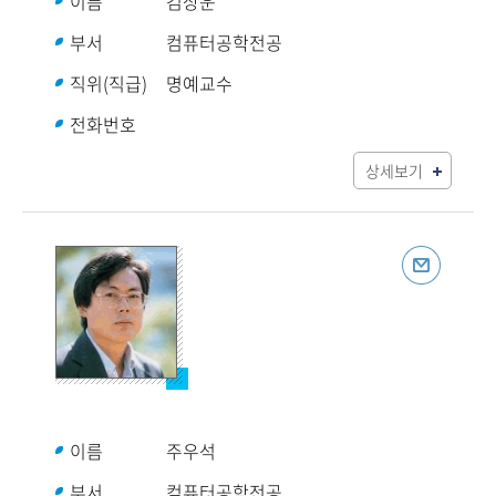
이름
김상운
부서
컴퓨터공학전공
직위(직급)
명예교수
전화번호
상세보기
이름
주우석
부서
컴퓨터공학전공