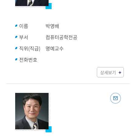
이름
박영배
부서
컴퓨터공학전공
직위(직급)
명예교수
전화번호
상세보기