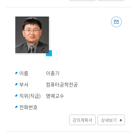
이름
이충기
부서
컴퓨터공학전공
직위(직급)
명예교수
전화번호
강의계획서
상세보기