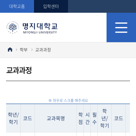
대학교홈
입학센터
학부
교과과정
교과과정
학
학년/
학
시
필
코드
교과목명
년/
코드
학기
점
간
수
학기