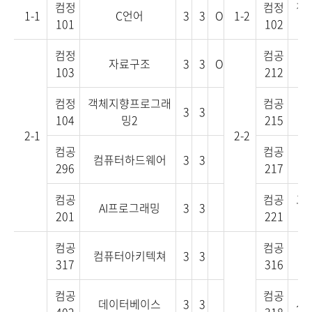
컴정
컴정
객
1-1
C언어
3
3
O
1-2
101
102
컴정
컴공
자료구조
3
3
O
103
212
컴정
객체지향프로그래
컴공
3
3
104
밍2
215
2-1
2-2
컴공
컴공
컴퓨터하드웨어
3
3
296
217
컴공
컴공
고
AI프로그래밍
3
3
201
221
컴공
컴공
컴퓨터아키텍쳐
3
3
317
316
컴공
컴공
데이터베이스
3
3
시