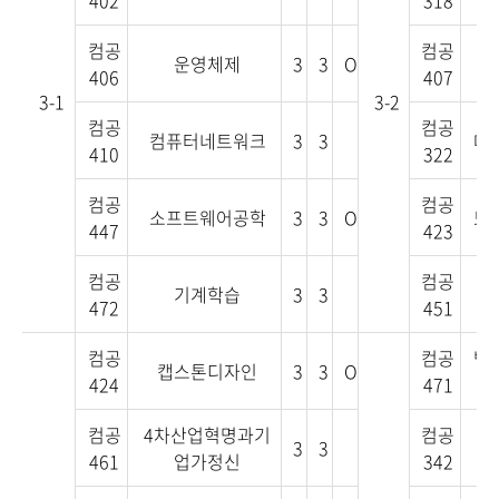
402
318
컴공
컴공
운영체제
3
3
O
406
407
3-1
3-2
컴공
컴공
컴퓨터네트워크
3
3
데
410
322
컴공
컴공
소프트웨어공학
3
3
O
모
447
423
컴공
컴공
기계학습
3
3
472
451
컴공
컴공
백
캡스톤디자인
3
3
O
424
471
컴공
4차산업혁명과기
컴공
3
3
컴
461
업가정신
342