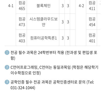
컴공
컴공
그
4-1
블록체인
3
3
4-2
465
411
컴공
시스템클라우드보
컴공
3
3
클
473
안
454
컴공
컴공
컴퓨터공학특론1
3
3
프
403
401
전공 필수 과목은 24학번부터 적용 (전과생 및 편입생 포
1
함)
C언어프로그래밍, C언어는 동일과목임 (학점은 해당학기
2
이수학점으로 인정)
공학인증 필수 전공 과목은 공학인증센터로 문의 (Tel:
3
031-324-1044)