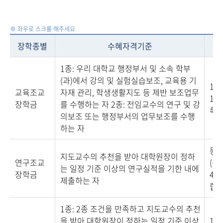
장학종별
수혜자격기준
1종: 우리 대학교 행정부서 및 소속 학부
(과)에서 강의 및 실험실습보조, 교육용 기
1종
교육조교
자재 관리, 학생생활지도 등 제반 보조업무
100
장학금
를 수행하는 자 2종: 전임교수의 연구 및 강
록금
의보조 또는 행정부서의 업무보조를 수행
하는 자
등록
지도교수의 추천을 받아 대학원장이 정하
연구조교
(석
는 일정 기준 이상의 연구실적을 기한 내에
장학금
4학
제출하는 자
합과
1종: 2종 조건을 만족하고 지도교수의 추천
을 받아 대학원장이 정하는 일정 기준 이상
1종