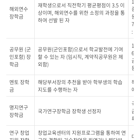
1,5
재학생으로서 직전학기 평균평점이 3.5 이
해외연수
종 :
상이며, 해외연수를 위한 소정의 과정을 통
장학금
원 3
하여 선발 된 자
70
: 5
1종
공무원 (군
공무원(군인포함)으로서 학교발전에 기여
60
인포함) 장
할 수 있는 자 (임시직, 계약직공무원은 제
금 4
학금
외함)
등록
멘토 장학
해당부서장의 추천을 받아 학부생의 학습
해당
금
지도를 수행하는 자
에 
국
명지연구
국가연구장학금 장학생 선정자
금을
장학금
록금
연구 창업
창업교육센터의 지원프로그램을 통하여 연
대학