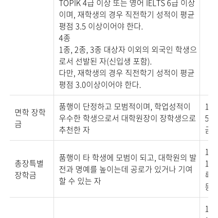
TOPIK 4급 이상 또는 영어 IELTS 6급 이상
이며, 재학생의 경우 직전학기 성적이 평균
평점 3.5 이상이어야 한다.
4종
1종, 2종, 3종 대상자 이외의 외국인 학생으
로서 선발된 자(신입생 포함).
다만, 재학생의 경우 직전학기 성적이 평균
평점 3.0이상이어야 한다.
품행이 단정하고 모범적이며, 학업성적이
1종
면학 장학
우수한 학생으로서 대학원장이 장학생으로
50
금
추천한 자
금 
1종
품행이 타 학생에 모범이 되고, 대학원의 발
총장특별
100
전과 명예를 높이는데 공로가 있거나 기여
장학금
록금
할 수 있는 자
등록
1종 