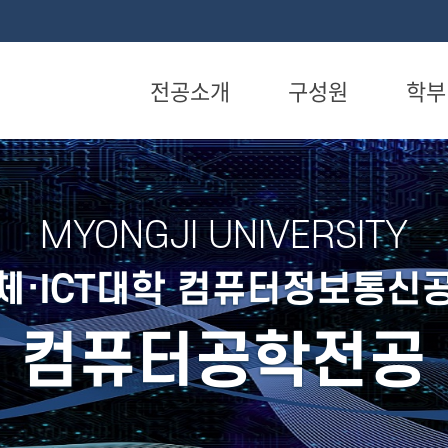
전공소개
구성원
학부
전공소개
교수
교과과
교육목표
명예교수
졸업이
MYONGJI UNIVERSITY
가이드
연혁
장학 내
체·ICT대학 컴퓨터정보통신
찾아오시는 길
컴퓨터공학전공