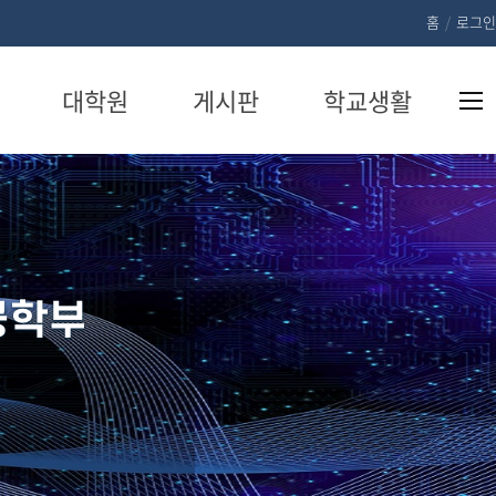
홈
/
로그인
대학원
게시판
학교생활
정
컴퓨터공학
학부 공지사
학생회
과
항
수
동아리
보안경영공
취업게시판
강의실 예약
학과
규
자유게시판
공학부
방산안보학
행사 및 수상
과
갤러리
국방인텔리
자료실
전스학과
장학금 안내