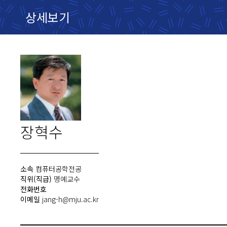
상세보기
장혁수
소속
컴퓨터공학전공
직위(직급)
명예교수
전화번호
이메일
jang-h@mju.ac.kr