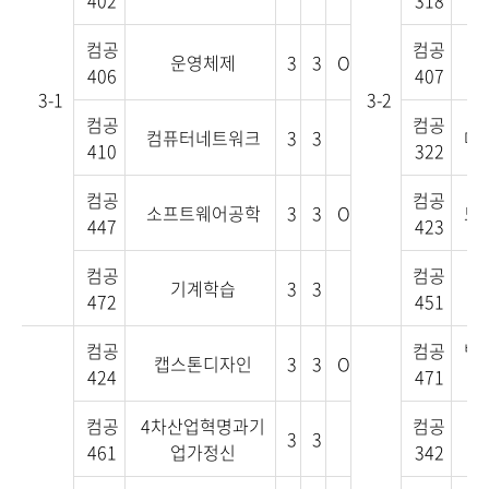
402
318
컴공
컴공
운영체제
3
3
O
406
407
3-1
3-2
컴공
컴공
컴퓨터네트워크
3
3
데
410
322
컴공
컴공
소프트웨어공학
3
3
O
모
447
423
컴공
컴공
기계학습
3
3
472
451
컴공
컴공
백
캡스톤디자인
3
3
O
424
471
컴공
4차산업혁명과기
컴공
3
3
컴
461
업가정신
342