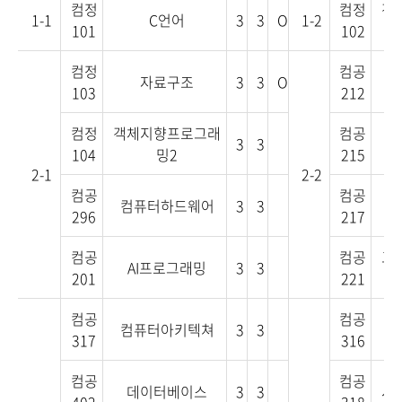
컴정
컴정
객
1-1
C언어
3
3
O
1-2
101
102
컴정
컴공
자료구조
3
3
O
103
212
컴정
객체지향프로그래
컴공
3
3
104
밍2
215
2-1
2-2
컴공
컴공
컴퓨터하드웨어
3
3
296
217
컴공
컴공
고
AI프로그래밍
3
3
201
221
컴공
컴공
컴퓨터아키텍쳐
3
3
317
316
컴공
컴공
데이터베이스
3
3
시