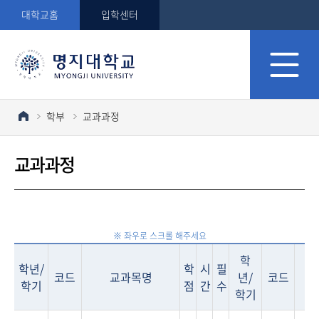
대학교홈
입학센터
학부
교과과정
교과과정
학
학년/
학
시
필
코드
교과목명
년/
코드
학기
점
간
수
학기