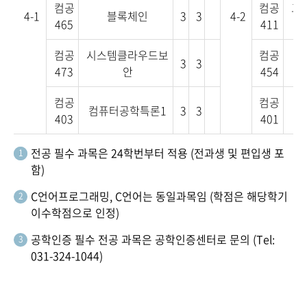
컴공
컴공
그
4-1
블록체인
3
3
4-2
465
411
컴공
시스템클라우드보
컴공
3
3
클
473
안
454
컴공
컴공
컴퓨터공학특론1
3
3
프
403
401
전공 필수 과목은 24학번부터 적용 (전과생 및 편입생 포
1
함)
C언어프로그래밍, C언어는 동일과목임 (학점은 해당학기
2
이수학점으로 인정)
공학인증 필수 전공 과목은 공학인증센터로 문의 (Tel:
3
031-324-1044)