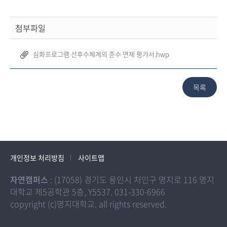
첨부파일
심화프로그램 선후수체계의 준수 면제 평가서.hwp
개인정보 처리방침
사이트맵
자연캠퍼스
: (17058) 경기도 용인시 처인구 명지로 116 명지
대학교 제5공학관 5층, Y5537. 031-330-6966
copyright (c)명지대학교. all rights reserved.